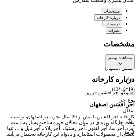
امکان پیگیری وضعیت سفارش
مشخصات
درباره کارخانه
توضیحات
نظرات
مشخصات
برند
مشاهده بیشتر
افشین اصفهان
درباره کارخانه
ابعاد
(19*18*13)
نوع آجر
آجر افشین اصفهان
سفال
کارخانه آجر افشین با بیش از 20 سال تجربه در اصفهان، توانسته
رنگ
است جایگاه ویژه‌ای در میان فعالان حوزه ساخت‌وساز به دست
آورد. آجر نما، آجر لفتون، آجر رستیک، آجر پلاک، آجر تایل و … تنها
قرمز
بخشی از محصولات استاندارد و بادوام این کارخانه به‌شمار می‌آیند.