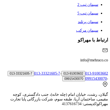
سیمان تیپ 2
سیمان تیپ 5
سیمان پرتلند
سیمان مرکب
ارتباط با مهراکو
info@mehraco.co
013-33321605-7
-
013-91003602
013-33321605-7
013-91003602
09915430070
-
09915430070
گیلان، رشت، خیابان امام (چله خانه)، جنب دادگستری، کوچه
مقیمی، ساختمان آریا، طبقه سوم، شرکت بازرگانی پایا تجارت
مهراکو
|
کدپستی:
4137616734