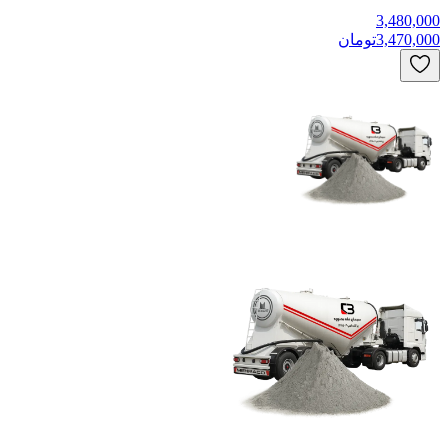
3,480,000
3,470,000
تومان