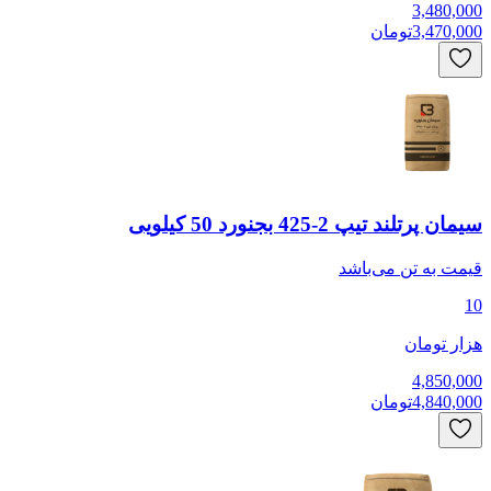
3,480,000
3,470,000
تومان
سیمان پرتلند تیپ 2-425 بجنورد 50 کیلویی
قیمت به
تن
می‌باشد
10
هزار تومان
4,850,000
4,840,000
تومان