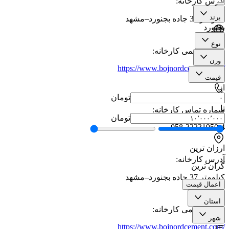
آدرس کارخانه
:
برند
کیلومتر 37 جاده بجنورد–مشهد
بجنورد
نوع
سایت رسمی کارخانه
:
وزن
https://www.bojnordcement.com/
|
قیمت
از
تومان
تا
شماره تماس کارخانه
:
تومان
058-32231950-4
ارزان ترین
آدرس کارخانه
:
گران ترین
کیلومتر 37 جاده بجنورد–مشهد
اعمال قیمت
استان
سایت رسمی کارخانه
:
شهر
https://www.bojnordcement.com/