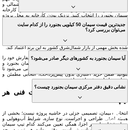
محسوب می‌شود. اگر پروژه شما در شهرهای خراسان شمالی و
بخشی از خراسان رضوی واقع شده است، توصیه می‌شود کارخانه
سیمان بجنورد را انتخاب کنید. نزدیک بودن کارخانه به محل پروژه
باعث هزینه حمل کمتر، تحویل سریع‌تر و برنامه‌ریزی دقیق‌تر برای
جدیدترین قیمت سیمان 50 کیلویی بجنورد را از کدام سایت
بتن‌ریزی می‌شود.
می‌توان بررسی کرد؟
کارخانه سیمان بجنورد با پایبندی به استانداردهای تولید، کیفیت
محصولات خود را در سطحی پایدار حفظ کرده است؛ ثباتی که باعث
شده بخش مهمی از بازار شمال‌شرق کشور به این برند اعتماد کند.
برای خرید سیمان بجنورد می‌توانید در همین صفحه سفارش خود را
آیا سیمان بجنورد به کشورهای دیگر صادر می‌شود؟
ثبت نمایید. در فروشگاه اینترنتی مهراکو قیمت سیمان بجنورد و
انواع مصالح ساختمانی به‌صورت لحظه‌ای به‌روزرسانی می‌شود تا
بتوانید ضمن خرید اعتباری بدون پیش‌پرداخت، انتخابی مطمئن و
متناسب با نیاز پروژه داشته باشید.
نشانی دقیق دفتر مرکزی سیمان بجنورد چیست؟
انواع سیمان بجنورد و مشخصات فنی هر
تیپ
انتخاب سیمان، تصمیمی جزئی در حاشیه پروژه نیست؛ بخشی از
هسته اصلی طراحی و اجراست. نوع سازه، شرایط آب‌وهوایی و
سطح فشار وارد بر اجزا، همگی تعیین می‌کنند کدام تیپ سیمان
برای پروژه شما مناسب‌تر است. وقتی بدانید هر تیپ در چه