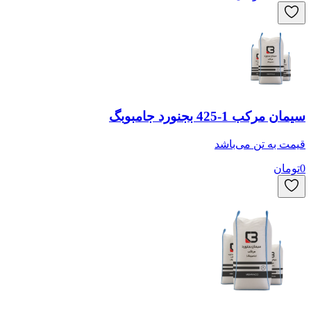
سیمان مرکب 1-425 بجنورد جامبوبگ
قیمت به
تن
می‌باشد
0
تومان