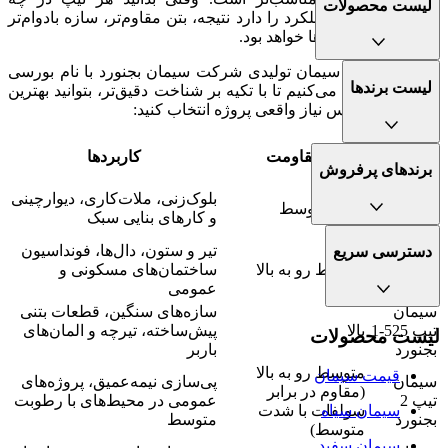
لیست محصولات
شرایطی بهترین عملکرد را دارد نتیجه، بتن مقاوم‌تر، سازه بادوام‌تر
و کنترل بهتر هزینه‌ها خواهد بود.
در ادامه، انواع سیمان تولیدی شرکت سیمان بجنورد با نام بورسی
لیست برندها
سبجنو را مرور می‌کنیم تا با تکیه بر شناخت دقیق‌تر، بتوانید بهترین
گزینه را بر اساس نیاز واقعی پروژه انتخاب کنید:
نام
مقاومت
کاربردها
محصول
برندهای پرفروش
سیمان
بلوک‌زنی، ملات‌کاری، دیوارچینی
تیپ 325-1
کم تا متوسط
و کارهای بنایی سبک
بجنورد
سیمان
تیر و ستون، دال‌ها، فونداسیون
دسترسی سریع
تیپ 425-1
متوسط رو به بالا
ساختمان‌های مسکونی و
بجنورد
عمومی
سیمان
سازه‌های سنگین، قطعات بتنی
تیپ 525-1
بالا
پیش‌ساخته، تیرچه و المان‌های
لیست محصولات
بجنورد
باربر
متوسط رو به بالا
قیمت سیمان
سیمان
پی‌سازی نیمه‌عمیق، پروژه‌های
(مقاوم در برابر
تیپ 2
عمومی در محیط‌های با رطوبت
سولفات با شدت
سيمان سياه
بجنورد
متوسط
متوسط)
سیمان سفید