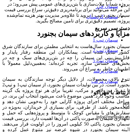
پروژه شما با ملات‌سازی یا بتن‌ریزی‌های عمومی پیش می‌رود؛ در
سیمان خزر
این مرحله می‌توانید برای برنامه‌ریزی دقیق‌تر، سراغ بررسی قیمت
سیمان بجنورد تیپ 1 بروید تا علاوه‌بر مدیریت بهتر هزینه تمام‌شده
سیمان کردستان
پروژه، تصمیم دقیق‌تری برای تامین مصالح بگیرید.
دسترسی سریع
مزایا و کاربردهای سیمان بجنورد
سیمان تیپ 1
سیمان بجنورد سال‌هاست به انتخابی مطمئن برای سازندگان شرق
سیمان تیپ 2
کشور تبدیل شده است. پیمانکاران این منطقه رفتار پایدار و
قابل‌پیش‌بینی این سیمان را چه در بتن‌ریزی‌های سبک و چه در
سیمان تیپ 5
بخش‌های حساس سازه، تجربه کرده‌اند؛ به‌همین‎‌دلیل معمولاً با
اطمینان خاطر به سراغ آن می‌روند.
سیمان پرتلند
تنوع بالای محصولات، از دلایل دیگر توجه سازندگان به سیمان
سیمان مرکب
بجنورد است. در بین تولیدات سیمان بجنورد، از سیمان تیپ‌1 و تیپ‌2
تا تیپ‌5، پوزولانی و مرکب، تقریباً برای هر نوع پروژه یک گزینه
ارتباط با مهراکو
مناسب وجود دارد. همین موضوع باعث می‌شود انتخاب این برند، در
مراحل مختلف اجرای پروژه کارایی خود را به‌خوبی نشان دهد و
نتیجه‌محور باشد. از طرفی، برای بسیاری از خریداران، به‌ویژه در
سفارش‌های با مقیاس کوچک تا متوسط و پروژه‌هایی که حمل و
info@mehraco.co
نگهداری سیمان به‌صورت پاکتی در آن‌ها اهمیت دارد، بررسی قیمت
سیمان بجنورد پاکتی 50 کیلویی امروز را در اولویت قرار می‌دهند.
البته سیمان بجنورد در شیوه عرضه نیز متنوع عمل کرده و