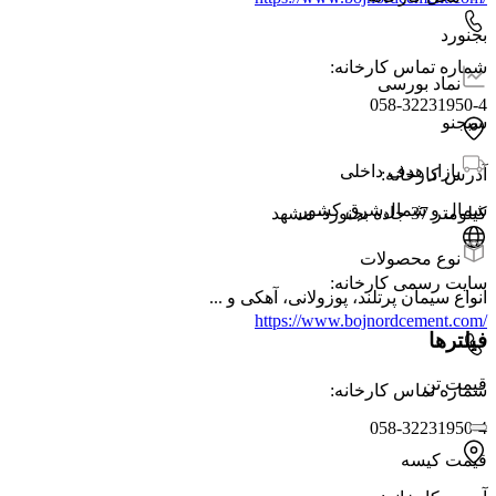
بجنورد
شماره تماس کارخانه
:
نماد بورسی
058-32231950-4
سبجنو
بازار هدف داخلی
آدرس کارخانه
:
شمال و شمال‌شرق کشور
کیلومتر 37 جاده بجنورد–مشهد
نوع محصولات
سایت رسمی کارخانه
:
انواع سیمان‌ پرتلند، پوزولانی، آهکی و ...
https://www.bojnordcement.com/
فیلترها
قیمت تن
شماره تماس کارخانه
:
058-32231950-4
قیمت کیسه