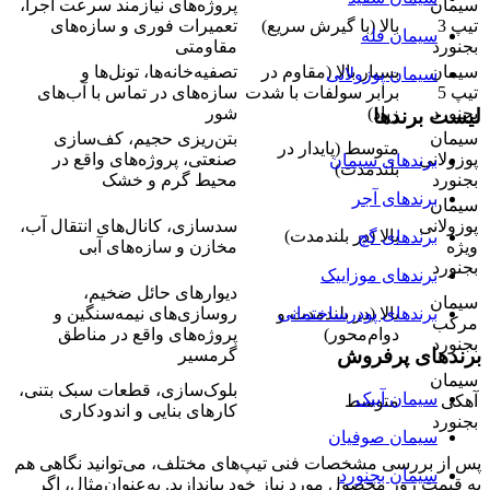
سیمان
پروژه‌های نیازمند سرعت اجرا،
تیپ 3
بالا (با گیرش سریع)
تعمیرات فوری و سازه‌های
سیمان فله
بجنورد
مقاومتی
سیمان
بسیار بالا (مقاوم در
تصفیه‌خانه‌ها، تونل‌ها و
سیمان پوزولانی
تیپ 5
برابر سولفات با شدت
سازه‌های در تماس با آب‌های
بجنورد
زیاد)
شور
لیست برندها
سیمان
بتن‌ریزی حجیم، کف‌سازی
متوسط (پایدار در
پوزولانی
صنعتی، پروژه‌های واقع در
برندهای سیمان
بلندمدت)
بجنورد
محیط گرم و خشک
برندهای آجر
سیمان
پوزولانی
سدسازی، کانال‌های انتقال آب،
بالا (در بلندمدت)
برندهای گچ
ویژه
مخازن و سازه‌های آبی
بجنورد
برندهای موزاییک
دیوارهای حائل ضخیم،
سیمان
برندهای پودرساختمانی
بالا (در بلندمدت و
روسازی‌های نیمه‌سنگین و
مرکب
دوام‌محور)
پروژه‌های واقع در مناطق
بجنورد
برندهای پرفروش
گرمسیر
سیمان
بلوک‌سازی، قطعات سبک بتنی،
سیمان آبیک
آهکی
متوسط
کارهای بنایی و اندودکاری
بجنورد
سیمان صوفیان
پس از بررسی مشخصات فنی تیپ‌های مختلف، می‌توانید نگاهی هم
سیمان بجنورد
به قیمت‌ روز محصول مورد نیاز خود بیاندازید. به‌عنوان‌مثال، اگر