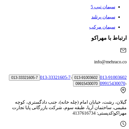
سیمان تیپ 5
سیمان پرتلند
سیمان مرکب
ارتباط با مهراکو
info@mehraco.co
013-33321605-7
-
013-91003602
013-33321605-7
013-91003602
09915430070
-
09915430070
گیلان، رشت، خیابان امام (چله خانه)، جنب دادگستری، کوچه
مقیمی، ساختمان آریا، طبقه سوم، شرکت بازرگانی پایا تجارت
مهراکو
|
کدپستی:
4137616734