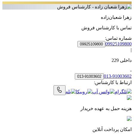
زهرا شعبان‌زاده
تماس با
کارشناس فروش
شماره تماس:
09925109800
09925109800
|
داخلی
229
-
013-91003602
013-91003602
ارتباط با کارشناس:
هزینه حمل به‌ عهده خریدار
امکان پرداخت آنلاین