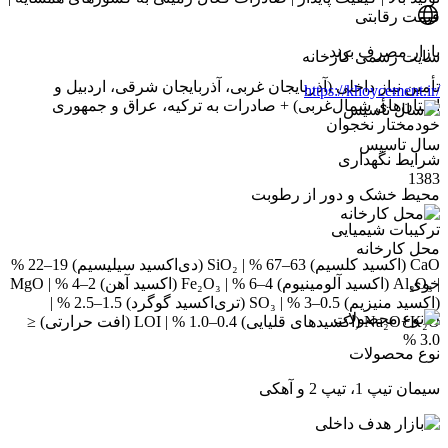
قیمت رقابتی
بازار مصرف برند
سایت رسمی کارخانه
تأمین نیاز داخلی (آذربایجان غربی، آذربایجان شرقی، اردبیل و
https://khoycement.ir/
استان‌های شمال‌غربی) + صادرات به ترکیه، عراق و جمهوری
خودمختار نخجوان
سال تاسیس
شرایط نگهداری
1383
محیط خشک و دور از رطوبت
ترکیبات شیمیایی
محل کارخانه
CaO (اکسید کلسیم) 63–67 % | SiO₂ (دی‌اکسید سیلیسیم) 19–22 %
| Al₂O₃ (اکسید آلومینیوم) 4–6 % | Fe₂O₃ (اکسید آهن) 2–4 % | MgO
خوی
(اکسید منیزیم) 0.5–3 % | SO₃ (تری‌اکسید گوگرد) 1.5–2.5 % |
Na₂O+K₂O (اکسیدهای قلیایی) 0.4–1.0 % | LOI (افت حرارتی) ≤
3.0 %
نوع محصولات
سیمان تیپ 1، تیپ 2 و آهکی