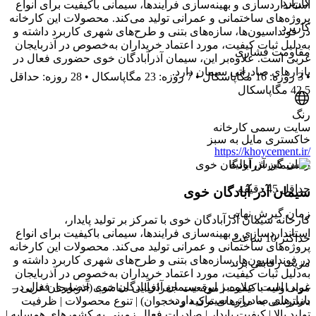
کاربرد
استانداردسازی و بهینه‌سازی فرایندها، سیمانی باکیفیت برای انواع
پروژه‌های ساختمانی و عمرانی تولید می‌کند. محصولات این کارخانه
کاربرد
در فونداسیون‌ها، سازه‌های بتنی و طرح‌های شهری کاربرد داشته و
به‌دلیل ثبات کیفیت، مورد اعتماد خریداران به‌خصوص در آذربایجان
مقاومت فشاری
غربی است. علاوه‌بر این، سیمان آذرآبادگان خوی حضوری فعال در
بازارهای صادراتی سیمان دارد.
• 3 روزه: 16 مگاپاسکال • 7 روزه: 23 مگاپاسکال • 28 روزه: حداقل
42.5 مگاپاسکال
رنگ
سایت رسمی کارخانه
خاکستری مایل به سبز
https://khoycement.ir/
زمان گیرش اولیه
حداقل 45 دقیقه
سیمان آذر آبادگان خوی
زمان گیرش نهایی
کارخانه سیمان آذرآبادگان خوی با تمرکز بر تولید پایدار،
استانداردسازی و بهینه‌سازی فرایندها، سیمانی باکیفیت برای انواع
حداکثر 10 ساعت
پروژه‌های ساختمانی و عمرانی تولید می‌کند. محصولات این کارخانه
در فونداسیون‌ها، سازه‌های بتنی و طرح‌های شهری کاربرد داشته و
مزیت رقابتی برند
به‌دلیل ثبات کیفیت، مورد اعتماد خریداران به‌خصوص در آذربایجان
غربی است. علاوه‌بر این، سیمان آذرآبادگان خوی حضوری فعال در
مواد اولیه باکیفیت | موقعیت جغرافیایی مناسب (آذربایجان غربی –
بازارهای صادراتی سیمان دارد.
دسترسی به مرزهای ترکیه و نخجوان) | تنوع محصولات | ظرفیت
تولید بالا | کیفیت پایدار | صادرات فعال زمینی به کشورهای همسایه |