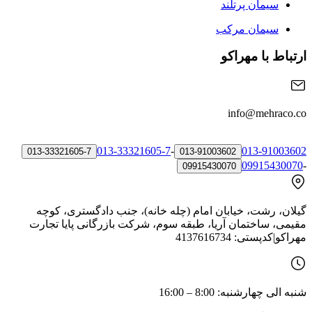
سیمان پرتلند
سیمان مرکب
ارتباط با مهراکو
info@mehraco.co
013-33321605-7
-
013-91003602
013-33321605-7
013-91003602
09915430070
-
09915430070
گیلان، رشت، خیابان امام (چله خانه)، جنب دادگستری، کوچه
مقیمی، ساختمان آریا، طبقه سوم، شرکت بازرگانی پایا تجارت
مهراکو
|
کدپستی:
4137616734
شنبه الی چهارشنبه: 8:00 – 16:00