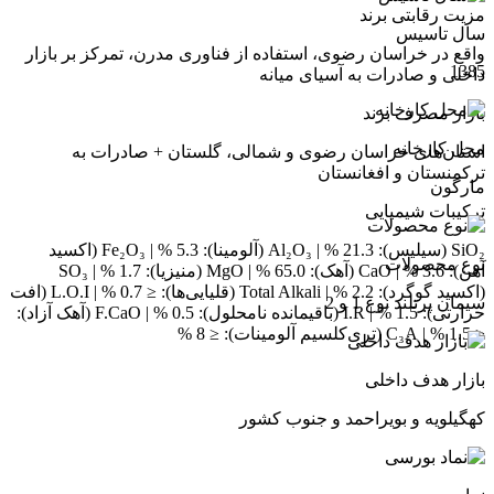
مزیت رقابتی برند
سال تاسیس
واقع در خراسان رضوی، استفاده از فناوری مدرن، تمرکز بر بازار
1385
داخلی و صادرات به آسیای میانه
بازار مصرف برند
محل کارخانه
استان‌های خراسان رضوی و شمالی، گلستان + صادرات به
ترکمنستان و افغانستان
مارگون
ترکیبات شیمیایی
SiO₂ (سیلیس): 21.3 % | Al₂O₃ (آلومینا): 5.3 % | Fe₂O₃ (اکسید
نوع محصولات
آهن): 3.6 % | CaO (آهک): 65.0 % | MgO (منیزیا): 1.7 % | SO₃
(اکسید گوگرد): 2.2 % | Total Alkali (قلیایی‌ها): ≤ 0.7 % | L.O.I (افت
سیمان پرتلند نوع 1 و 2
حرارتی): 1.5 % | I.R (باقیمانده نامحلول): 0.5 % | F.CaO (آهک آزاد):
≤ 1.5 % | C₃A (تری‌کلسیم آلومینات): ≤ 8 %
بازار هدف داخلی
کهگیلویه و بویراحمد و جنوب کشور