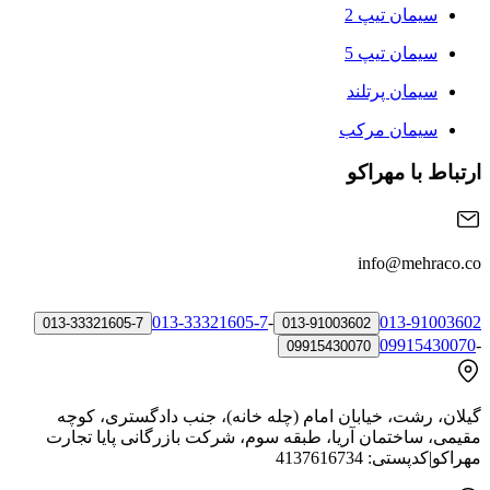
سیمان تیپ 2
سیمان تیپ 5
سیمان پرتلند
سیمان مرکب
ارتباط با مهراکو
info@mehraco.co
013-33321605-7
-
013-91003602
013-33321605-7
013-91003602
09915430070
-
09915430070
گیلان، رشت، خیابان امام (چله خانه)، جنب دادگستری، کوچه
مقیمی، ساختمان آریا، طبقه سوم، شرکت بازرگانی پایا تجارت
مهراکو
|
کدپستی:
4137616734