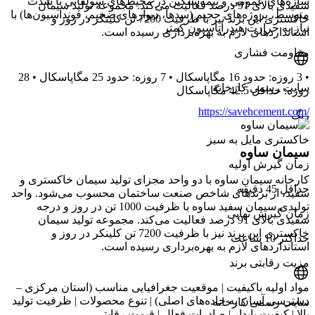
سازه‌های عمومی و نیمه‌سنگین در محیط‌های سولفاتی با شدت
سفیدی بالای 91 درصد فعالیت می‌کند. مجموعه تولید سیمان
متوسط، پروژه‌های حجیم (سدها، دیوارهای ضخیم، فونداسیون‌ها) با
خاکستری این برند نیز با ظرفیت 7200 تن کلینکر در روز و
نیاز به حرارت هیدراتاسیون کمتر
استانداردهای لازم به بهره‌برداری رسیده است.
مقاومت فشاری
• 3 روزه: حدود 16 مگاپاسکال • 7 روزه: حدود 25 مگاپاسکال • 28
سایت رسمی کارخانه
روزه: حداقل 42.5 مگاپاسکال
https://savehcement.com/
رنگ
خاکستری مایل به سبز
سیمان ساوه
زمان گیرش اولیه
کارخانه سیمان ساوه با دو واحد مجزای تولید سیمان خاکستری و
حداقل 45 دقیقه
سفید، از برندهای شاخص صنعت ساختمان محسوب می‌شود. واحد
تولیدی سیمان سفید ساوه با ظرفیت 1000 تن در روز و درجه
زمان گیرش نهایی
سفیدی بالای 91 درصد فعالیت می‌کند. مجموعه تولید سیمان
خاکستری این برند نیز با ظرفیت 7200 تن کلینکر در روز و
حداکثر 10 ساعت
استانداردهای لازم به بهره‌برداری رسیده است.
مزیت رقابتی برند
مواد اولیه باکیفیت | موقعیت جغرافیایی مناسب (استان مرکزی –
دسترسی آسان به جاده‌های اصلی) | تنوع محصولات | ظرفیت تولید
سایت رسمی کارخانه
بالا | کیفیت پایدار | صادرات فعال | قیمت رقابتی