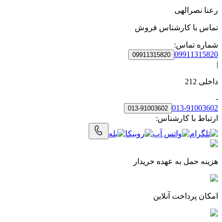
رعنا نصرالهی
تماس با
کارشناس فروش
شماره تماس:
09911315820
09911315820
|
داخلی
212
-
013-91003602
013-91003602
ارتباط با کارشناس:
هزینه حمل به‌ عهده خریدار
امکان پرداخت آنلاین