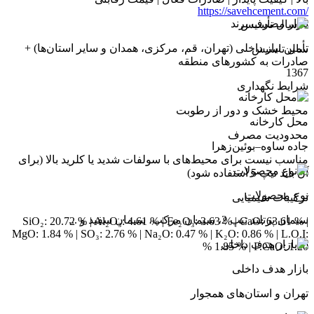
https://savehcement.com/
بازار مصرف برند
تأمین نیاز داخلی (تهران، قم، مرکزی، همدان و سایر استان‌ها) +
سال تاسیس
صادرات به کشورهای منطقه
1367
شرایط نگهداری
محیط خشک و دور از رطوبت
محل کارخانه
محدودیت مصرف
جاده ساوه–بوئین‌زهرا
مناسب نیست برای محیط‌های با سولفات شدید یا کلرید بالا (برای
آن باید تیپ 5 استفاده شود)
نوع محصولات
ترکیبات شیمیایی
سیمان پرتلند تیپ 2، سیمان مرکب، سیمان سفید و ...
SiO₂: 20.72 % | Al₂O₃: 4.61 % | Fe₂O₃: 3.63 % | CaO: 63.61 % |
MgO: 1.84 % | SO₃: 2.76 % | Na₂O: 0.47 % | K₂O: 0.86 % | L.O.I:
1.85 % | F.CaO: 1.20 %
بازار هدف داخلی
تهران و استان‌های همجوار