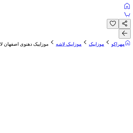
مهراکو
موزاییک
موزاییک لاشه
موزاییک دهنوی اصفهان لاشه 5 رنگ در